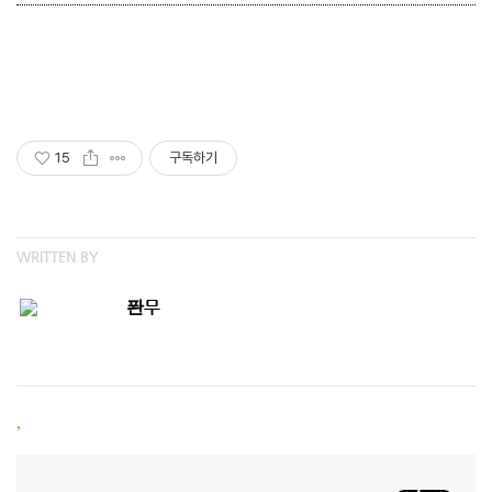
15
구독하기
WRITTEN BY
퐌무
,