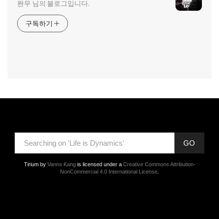
퐌무 님의 블로그입니다.
구독하기
GO
Tirium
by
Vanns Kang
is licensed under a
Creative Commons Attribution-
NonCommercial 4.0 International License
.