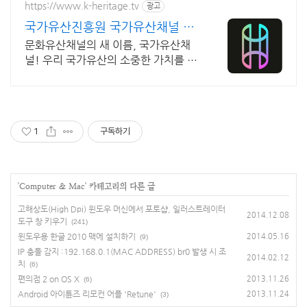
https://www.k-heritage.tv
광고
국가유산진흥원 국가유산채널 한
국의 세계유산 영상
문화유산채널의 새 이름, 국가유산채
널! 우리 국가유산의 소중한 가치를 전
합니다
1
구독하기
'
Computer & Mac
' 카테고리의 다른 글
고해상도(High Dpi) 윈도우 머신에서 포토샵, 일러스트레이터
2014.12.08
도구 창 키우기
(241)
윈도우용 한글 2010 맥에 설치하기
2014.05.16
(9)
IP 충돌 감지 :192.168.0.1(MAC ADDRESS) br0 발생 시 조
2014.02.12
치
(6)
편의점 2 on OS X
2013.11.26
(6)
Android 아이튠즈 리모컨 어플 'Retune'
2013.11.24
(3)