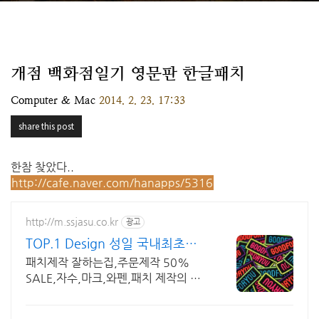
개점 백화점일기 영문판 한글패치
Computer & Mac
2014. 2. 23. 17:33
share this post
한참 찾았다..
http://cafe.naver.com/hanapps/5316
http://m.ssjasu.co.kr
광고
TOP.1 Design 성일 국내최초도
매사이트!
패치제작 잘하는집,주문제작 50%
SALE,자수,마크,와펜,패치 제작의 달
인