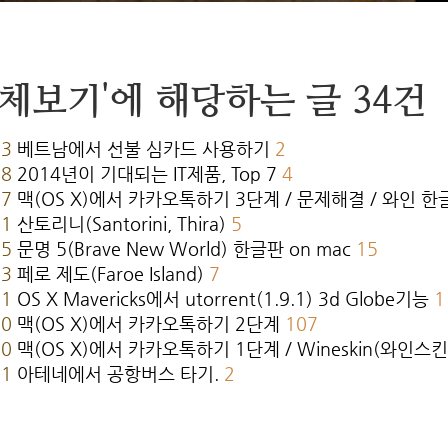
전체보기'에 해당하는 글 34건
23
베트남에서 선불 심카드 사용하기
2
28
2014년이 기대되는 IT제품, Top 7
4
27
맥(OS X)에서 카카오톡하기 3단계 / 문제해결 / 와인 
21
산토리니(Santorini, Thira)
5
15
문명 5(Brave New World) 한글판 on mac
15
13
페로 제도(Faroe Island)
7
11
OS X Mavericks에서 utorrent(1.9.1) 3d Globe기능
1
10
맥(OS X)에서 카카오톡하기 2단계
107
10
맥(OS X)에서 카카오톡하기 1단계 / Wineskin(와인스
31
아테네에서 공항버스 타기.
2