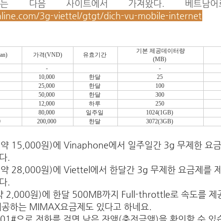
보는 다음 사이트에서 가져왔다. 베트남어
online.com/3g-viettel/gtgt/dich-vu-mobile-internet
기본 제공데이터량
an)
가격(VND)
유효기간
(MB)
-
-
0
10,000
한달
25
5
25,000
한달
100
0
50,000
한달
300
2
12,000
하루
250
0
80,000
일주일
1024(1GB)
0
200,000
한달
3072(3GB)
D(약 15,000원)에 Vinaphone에서 일주일간 3g 무제한
다.
D(약 28,000원)에 Viettel에서 한달간 3g 무제한 요금제
다.
약 2,000원)에 한달 500MB까지 Full-throttle로 속도를
로 제공하는 MIMAX요금제도 있다고 하네요.
 *101#으로 전화를 걸면 남은 잔액(충전금액)을 확인할 수 있