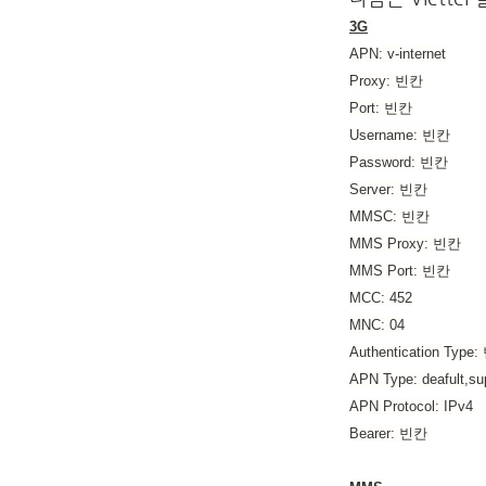
3G
APN: v-internet
Proxy: 빈칸
Port:
빈칸
Username:
빈칸
Password:
빈칸
Server:
빈칸
MMSC:
빈칸
MMS Proxy:
빈칸
MMS Port:
빈칸
MCC: 452
MNC: 04
Authentication Type:
APN Type: deafult,su
APN Protocol: IPv4
Bearer:
빈칸