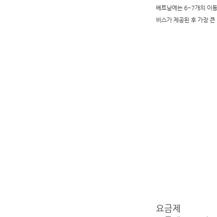
베트남에는 6~7개의 이동통신
비스가 제공된 후 가장 큰
요금제