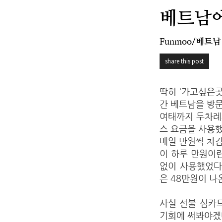
베트남에
Funmoo/베트남
share this post
딱히 '가고싶은곳
간 베트남을 방문
여태까지 두차례
스 요금을 사용
매일 만원씩 차감
이 하루 만원이
없이 사용했었다
은 48만원이 나온적
사실 선불 심카
기회에 써봐야겠