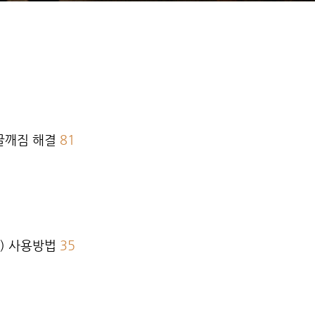
한글깨짐 해결
81
킨) 사용방법
35